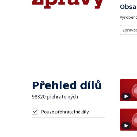
Obsa
Vyroben
Zpravod
Přehled dílů
98320 přehratelných
Pouze přehratelné díly