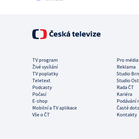
TV program
Pro média
Živé vysílání
Reklama
TV poplatky
Studio Br
Teletext
Studio Os
Podcasty
Rada ČT
Počasí
Kariéra
E-shop
Podávání 
Mobilní a TV aplikace
Časté dot
Vše o ČT
Kontakty