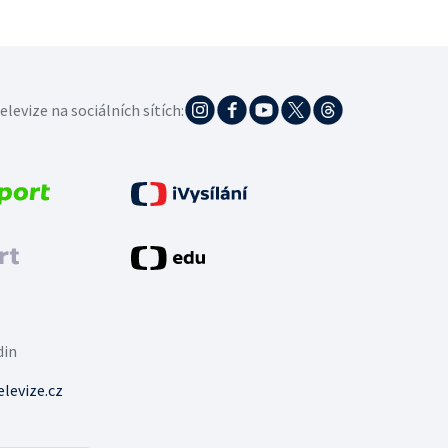
elevize na sociálních sítích:
din
levize.cz