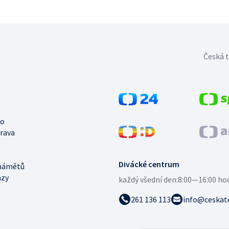
Česká t
no
trava
Divácké centrum
námětů
azy
každý všední den:
8:00—16:00 ho
261 136 113
info@ceskate