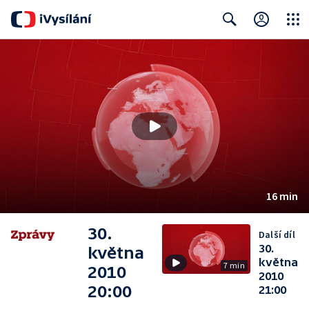
Close
Search
16 min
30.
Další díl
30.
května
května
7 min
2010
2010
20:00
21:00