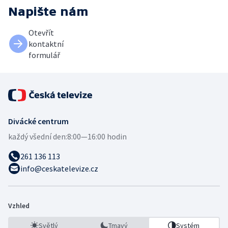
Napište nám
Otevřít
kontaktní
formulář
Divácké centrum
každý všední den:
8:00—16:00 hodin
261 136 113
info@ceskatelevize.cz
Vzhled
Světlý
Tmavý
Systém