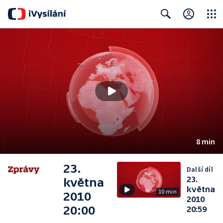
Close
Search
8 min
23.
Další díl
23.
května
května
10 min
2010
2010
20:00
20:59