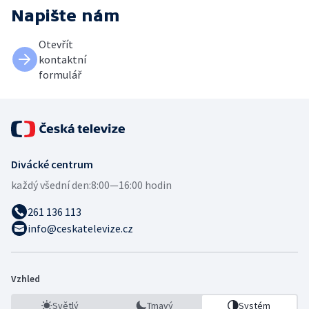
Napište nám
Otevřít
kontaktní
formulář
Divácké centrum
každý všední den:
8:00—16:00 hodin
261 136 113
info@ceskatelevize.cz
Vzhled
Světlý
Tmavý
Systém