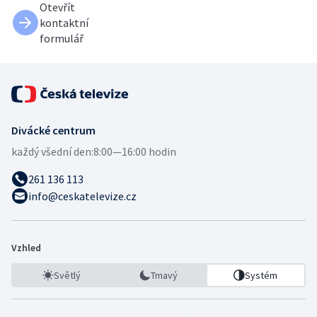
Otevřít
kontaktní
formulář
Divácké centrum
každý všední den:
8:00—16:00 hodin
261 136 113
info@ceskatelevize.cz
Vzhled
Světlý
Tmavý
Systém