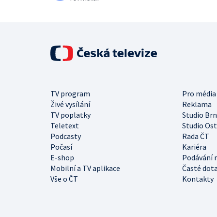
TV program
Pro média
Živé vysílání
Reklama
TV poplatky
Studio Br
Teletext
Studio Os
Podcasty
Rada ČT
Počasí
Kariéra
E-shop
Podávání 
Mobilní a TV aplikace
Časté dot
Vše o ČT
Kontakty