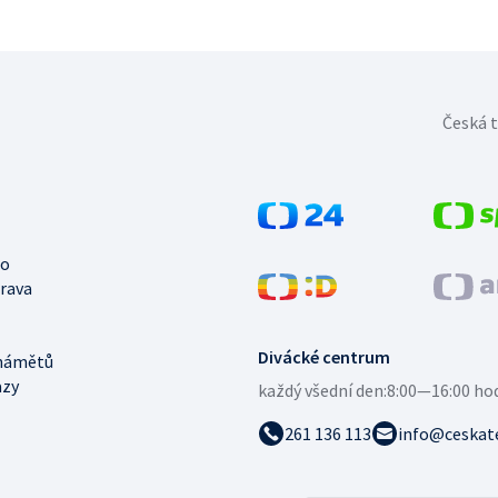
Česká t
no
trava
Divácké centrum
námětů
azy
každý všední den:
8:00—16:00 ho
261 136 113
info@ceskate