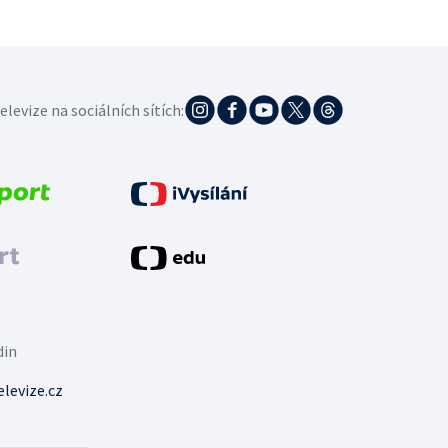
elevize na sociálních sítích:
din
levize.cz