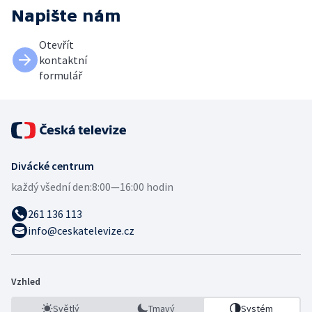
Napište nám
Otevřít
kontaktní
formulář
Divácké centrum
každý všední den:
8:00—16:00 hodin
261 136 113
info@ceskatelevize.cz
Vzhled
Světlý
Tmavý
Systém