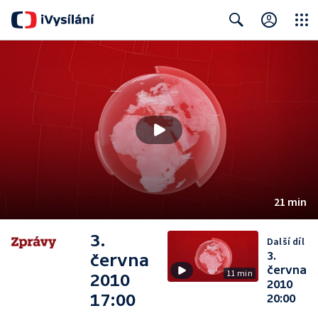
Close
Search
21 min
3.
Další díl
3.
června
června
11 min
2010
2010
17:00
20:00