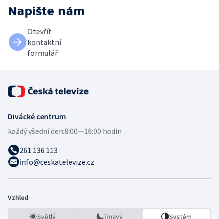
Napište nám
Otevřít
kontaktní
formulář
Divácké centrum
každý všední den:
8:00—16:00 hodin
261 136 113
info@ceskatelevize.cz
Vzhled
Světlý
Tmavý
Systém