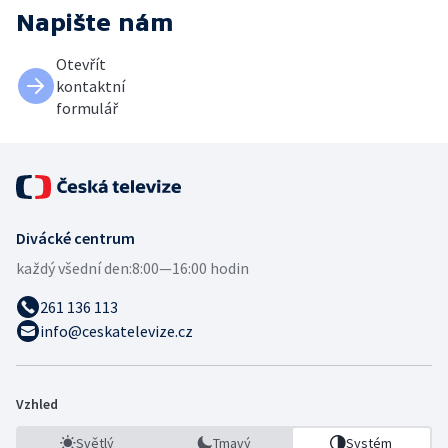
Napište nám
Otevřít
kontaktní
formulář
Divácké centrum
každý všední den:
8:00—16:00 hodin
261 136 113
info@ceskatelevize.cz
Vzhled
Světlý
Tmavý
Systém