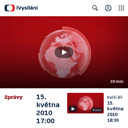
Close
Search
30 min
15.
Další díl
15.
května
května
4 min
2010
2010
17:00
18:30