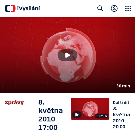
Close
Search
30 min
8.
Další díl
8.
května
května
10 min
2010
2010
17:00
20:00