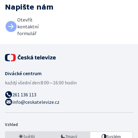
Napište nám
Otevřít
kontaktní
formulář
Divácké centrum
každý všední den:
8:00—16:00 hodin
261 136 113
info@ceskatelevize.cz
Vzhled
Světlý
Tmavý
Systém