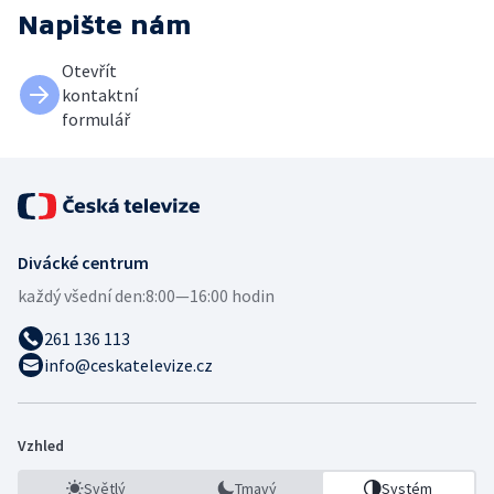
Napište nám
Otevřít
kontaktní
formulář
Divácké centrum
každý všední den:
8:00—16:00 hodin
261 136 113
info@ceskatelevize.cz
Vzhled
Světlý
Tmavý
Systém