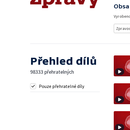
Obsa
Vyroben
Zpravod
Přehled dílů
98333 přehratelných
Pouze přehratelné díly