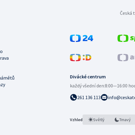
Česká t
no
trava
Divácké centrum
námětů
azy
každý všední den:
8:00—16:00 ho
261 136 113
info@ceskate
Vzhled
Světlý
Tmavý