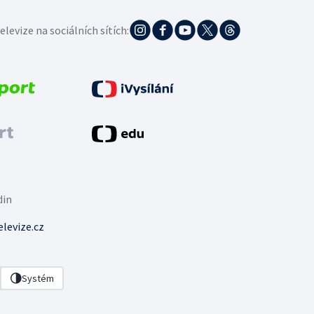
elevize na sociálních sítích:
din
levize.cz
Systém