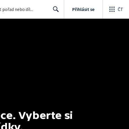
Přihlásit se
ČT
Search
e. Vyberte si 
ídky.