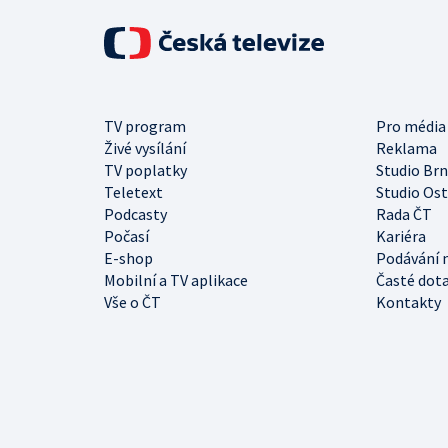
TV program
Pro média
Živé vysílání
Reklama
TV poplatky
Studio Br
Teletext
Studio Os
Podcasty
Rada ČT
Počasí
Kariéra
E-shop
Podávání 
Mobilní a TV aplikace
Časté dot
Vše o ČT
Kontakty