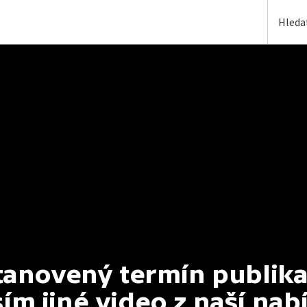
anovený termín publikac
ím jiné video z naší nab