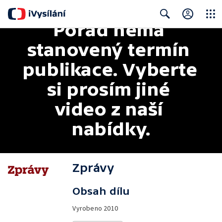
Pořad nemá 
Close
Search
stanovený termín 
publikace. Vyberte 
si prosím jiné 
video z naší 
nabídky.
Zprávy
Obsah dílu
Vyrobeno
2010