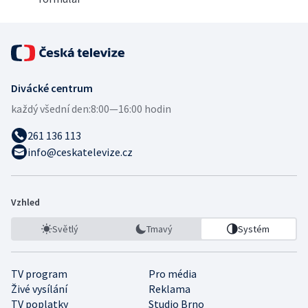
Divácké centrum
každý všední den:
8:00—16:00 hodin
261 136 113
info@ceskatelevize.cz
Vzhled
Světlý
Tmavý
Systém
TV program
Pro média
Živé vysílání
Reklama
TV poplatky
Studio Brno