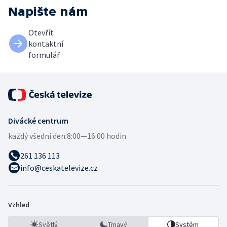
Napište nám
Otevřít
kontaktní
formulář
Divácké centrum
každý všední den:
8:00—16:00 hodin
261 136 113
info@ceskatelevize.cz
Vzhled
Světlý
Tmavý
Systém