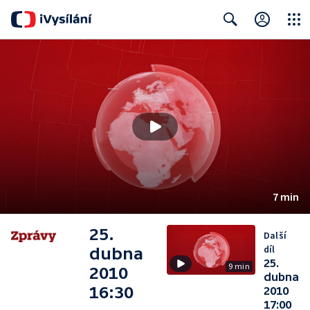
Close
Search
7 min
25.
Další
díl
dubna
25.
9 min
2010
dubna
16:30
2010
17:00