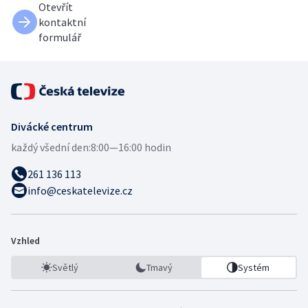
Otevřít
kontaktní
formulář
Divácké centrum
každý všední den:
8:00—16:00 hodin
261 136 113
info@ceskatelevize.cz
Vzhled
Světlý
Tmavý
Systém