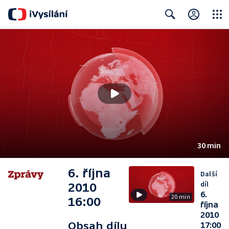
Close
Search
30 min
6. října
Další
díl
2010
6.
20 min
16:00
října
2010
Obsah dílu
17:00