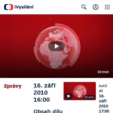
Close
Search
30 min
16. září
Další
díl
2010
16.
20 min
16:00
září
2010
Obsah dílu
17:00