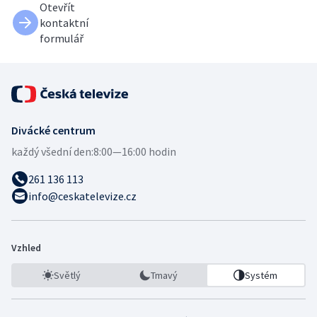
Otevřít
kontaktní
formulář
Divácké centrum
každý všední den:
8:00—16:00 hodin
261 136 113
info@ceskatelevize.cz
Vzhled
Světlý
Tmavý
Systém