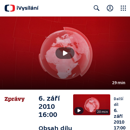
Close
Search
29 min
6. září
Další
díl
2010
6.
20 min
16:00
září
2010
Obsah dílu
17:00