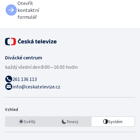
Otevřít
kontaktní
formulář
Divácké centrum
každý všední den:
8:00—16:00 hodin
261 136 113
info@ceskatelevize.cz
Vzhled
Světlý
Tmavý
Systém