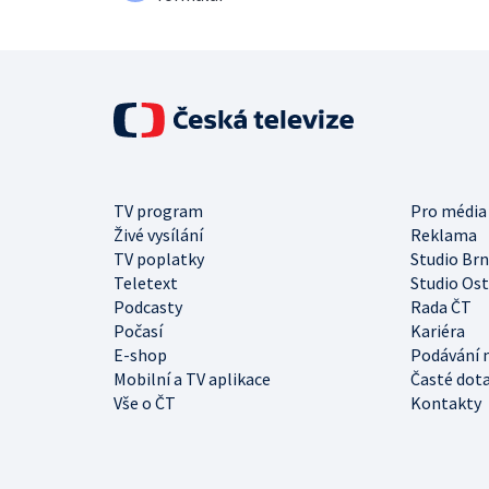
TV program
Pro média
Živé vysílání
Reklama
TV poplatky
Studio Br
Teletext
Studio Os
Podcasty
Rada ČT
Počasí
Kariéra
E-shop
Podávání 
Mobilní a TV aplikace
Časté dot
Vše o ČT
Kontakty