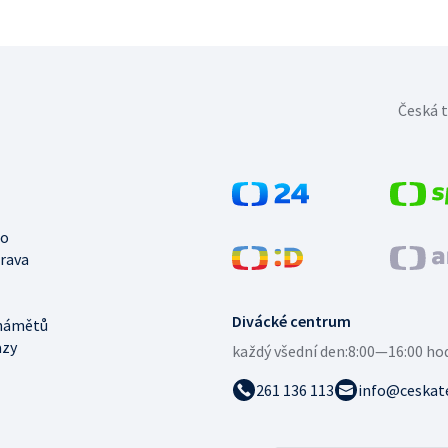
Česká t
no
trava
Divácké centrum
námětů
azy
každý všední den:
8:00—16:00 ho
261 136 113
info@ceskate