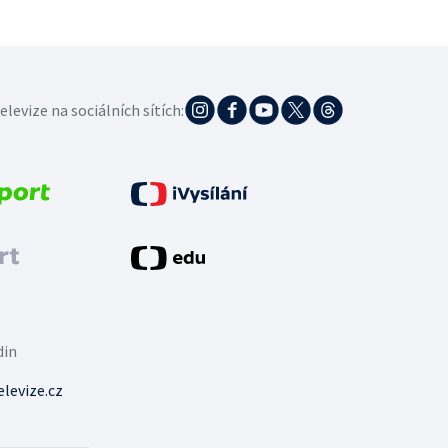
elevize na sociálních sítích:
din
levize.cz