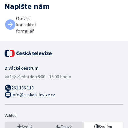
Napište nám
Otevřít
kontaktní
formulář
Divácké centrum
každý všední den:
8:00—16:00 hodin
261 136 113
info@ceskatelevize.cz
Vzhled
Světlý
Tmavý
Systém