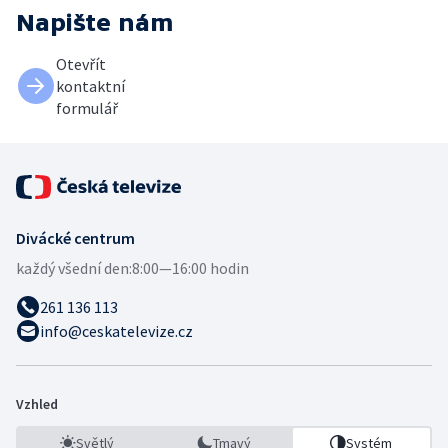
Napište nám
Otevřít
kontaktní
formulář
Divácké centrum
každý všední den:
8:00—16:00 hodin
261 136 113
info@ceskatelevize.cz
Vzhled
Světlý
Tmavý
Systém