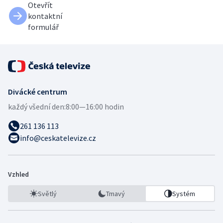
Otevřít
kontaktní
formulář
Divácké centrum
každý všední den:
8:00—16:00 hodin
261 136 113
info@ceskatelevize.cz
Vzhled
Světlý
Tmavý
Systém