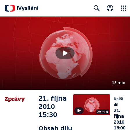
Close
Search
15 min
21. října
Další
díl
2010
21.
29 min
15:30
října
2010
Obsah dílu
16:00