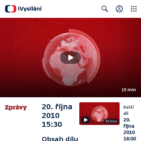
Close
Search
15 min
20. října
Další
díl
2010
20.
30 min
15:30
října
2010
Obsah dílu
16:00