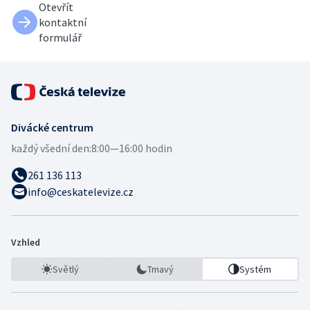
Otevřít
kontaktní
formulář
Divácké centrum
každý všední den:
8:00—16:00 hodin
261 136 113
info@ceskatelevize.cz
Vzhled
Světlý
Tmavý
Systém