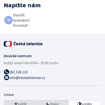
Napište nám
Otevřít
kontaktní
formulář
Divácké centrum
každý všední den:
8:00—16:00 hodin
261 136 113
info@ceskatelevize.cz
Vzhled
Světlý
Tmavý
Systém