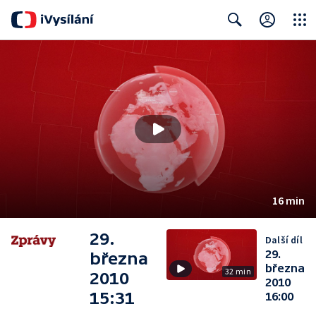
Close
Search
16 min
29.
Další díl
29.
března
března
32 min
2010
2010
15:31
16:00