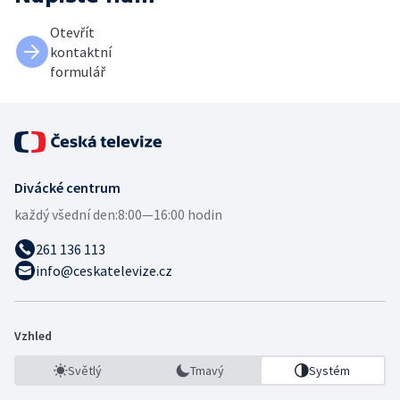
Otevřít
kontaktní
formulář
Divácké centrum
každý všední den:
8:00—16:00 hodin
261 136 113
info@ceskatelevize.cz
Vzhled
Světlý
Tmavý
Systém