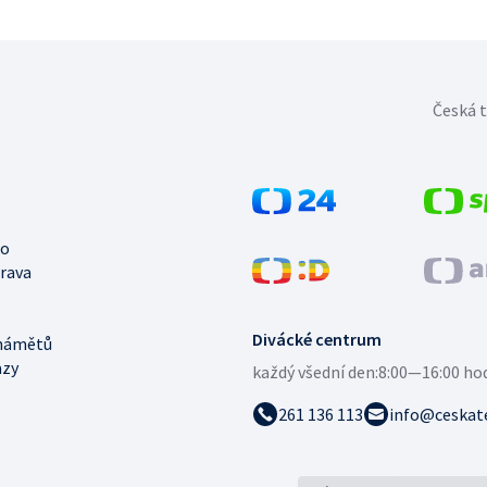
Česká t
no
trava
Divácké centrum
námětů
azy
každý všední den:
8:00—16:00 ho
261 136 113
info@ceskate