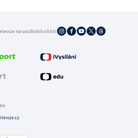
elevize na sociálních sítích:
din
levize.cz