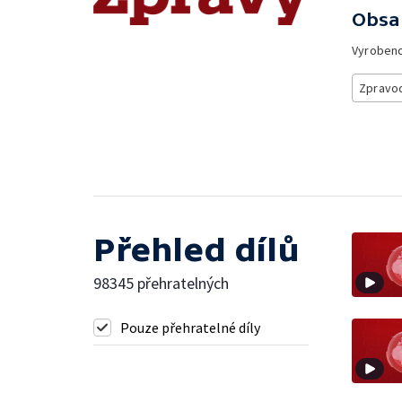
Obsa
Vyroben
Zpravod
Přehled dílů
98345 přehratelných
Pouze přehratelné díly