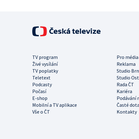
TV program
Pro média
Živé vysílání
Reklama
TV poplatky
Studio Br
Teletext
Studio Os
Podcasty
Rada ČT
Počasí
Kariéra
E-shop
Podávání 
Mobilní a TV aplikace
Časté dot
Vše o ČT
Kontakty