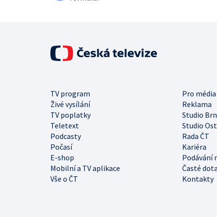
TV program
Pro média
Živé vysílání
Reklama
TV poplatky
Studio Br
Teletext
Studio Os
Podcasty
Rada ČT
Počasí
Kariéra
E-shop
Podávání 
Mobilní a TV aplikace
Časté dot
Vše o ČT
Kontakty