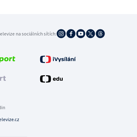
elevize na sociálních sítích:
din
levize.cz