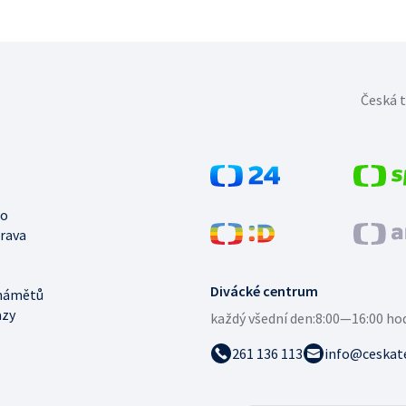
Česká t
no
trava
Divácké centrum
námětů
azy
každý všední den:
8:00—16:00 ho
261 136 113
info@ceskate