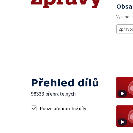
Obsa
Vyroben
Zpravod
Přehled dílů
98333 přehratelných
Pouze přehratelné díly