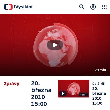
Close
Search
29 min
20.
Další díl
20.
března
března
4 min
2010
2010
15:00
15:30