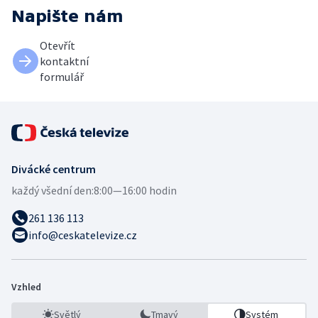
Napište nám
Otevřít
kontaktní
formulář
Divácké centrum
každý všední den:
8:00—16:00 hodin
261 136 113
info@ceskatelevize.cz
Vzhled
Světlý
Tmavý
Systém