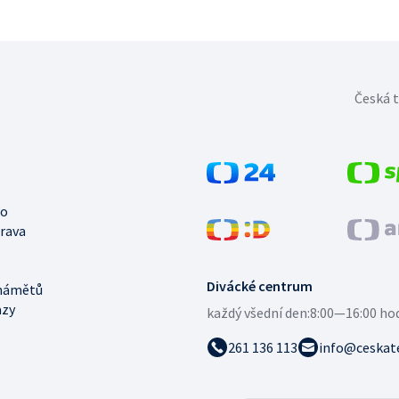
Česká t
no
trava
Divácké centrum
námětů
azy
každý všední den:
8:00—16:00 ho
261 136 113
info@ceskate