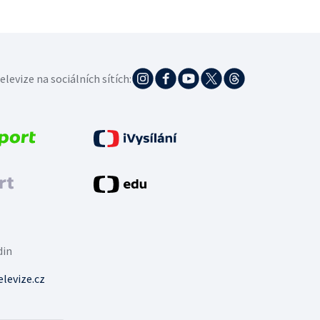
elevize na sociálních sítích:
din
levize.cz