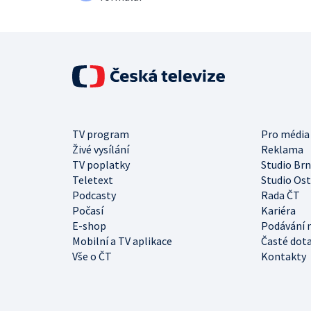
TV program
Pro média
Živé vysílání
Reklama
TV poplatky
Studio Br
Teletext
Studio Os
Podcasty
Rada ČT
Počasí
Kariéra
E-shop
Podávání 
Mobilní a TV aplikace
Časté dot
Vše o ČT
Kontakty