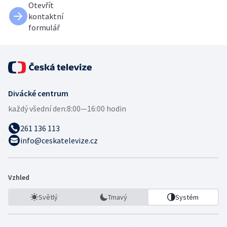
Otevřít
kontaktní
formulář
Divácké centrum
každý všední den:
8:00—16:00 hodin
261 136 113
info@ceskatelevize.cz
Vzhled
Světlý
Tmavý
Systém