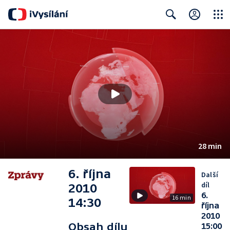
Close
Search
28 min
6. října
Další
díl
2010
6.
16 min
14:30
října
2010
Obsah dílu
15:00