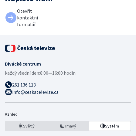
Otevřít
kontaktní
formulář
Divácké centrum
každý všední den:
8:00—16:00 hodin
261 136 113
info@ceskatelevize.cz
Vzhled
Světlý
Tmavý
Systém