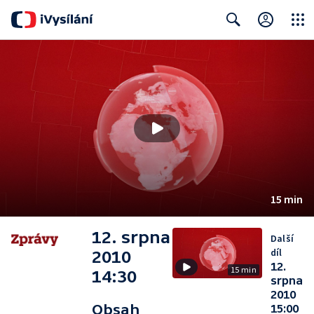
Close
Search
15 min
12. srpna
Další
díl
2010
12.
15 min
14:30
srpna
2010
Obsah
15:00