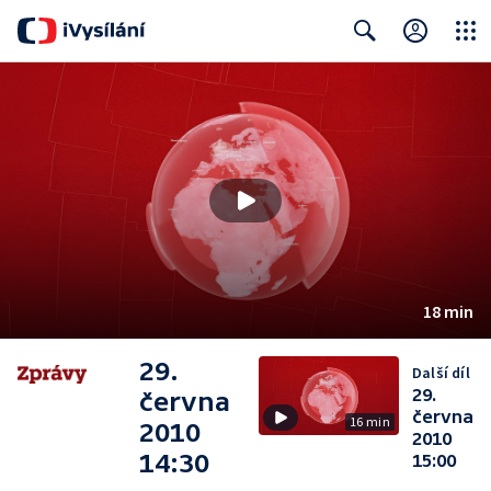
Close
Search
18 min
29.
Další díl
29.
června
června
16 min
2010
2010
14:30
15:00