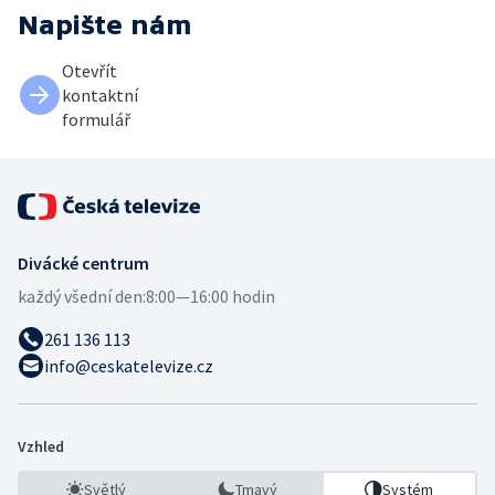
Napište nám
Otevřít
kontaktní
formulář
Divácké centrum
každý všední den:
8:00—16:00 hodin
261 136 113
info@ceskatelevize.cz
Vzhled
Světlý
Tmavý
Systém