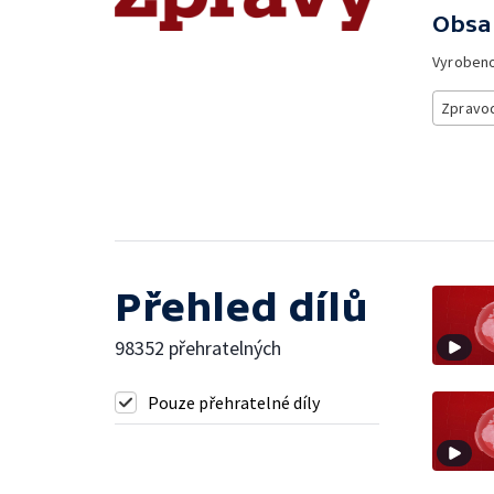
Obsa
Vyroben
Zpravod
Přehled dílů
98352 přehratelných
Pouze přehratelné díly