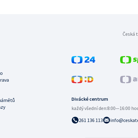
Česká t
no
trava
Divácké centrum
námětů
azy
každý všední den:
8:00—16:00 ho
261 136 113
info@ceskate