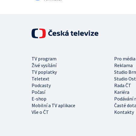
TV program
Pro média
Živé vysílání
Reklama
TV poplatky
Studio Br
Teletext
Studio Os
Podcasty
Rada ČT
Počasí
Kariéra
E-shop
Podávání 
Mobilní a TV aplikace
Časté dot
Vše o ČT
Kontakty