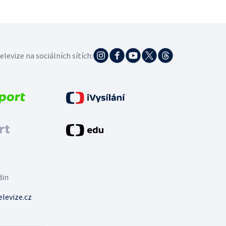
elevize na sociálních sítích:
din
levize.cz