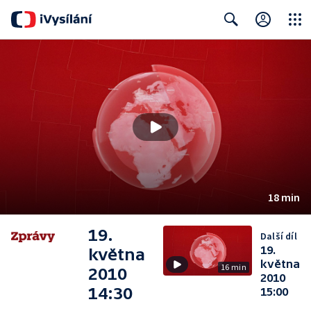
Close
Search
18 min
19.
Další díl
19.
května
května
16 min
2010
2010
14:30
15:00