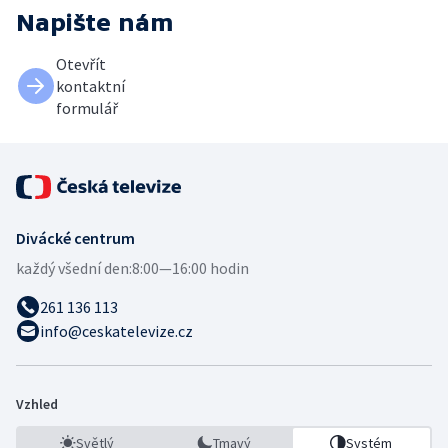
Napište nám
Otevřít
kontaktní
formulář
Divácké centrum
každý všední den:
8:00—16:00 hodin
261 136 113
info@ceskatelevize.cz
Vzhled
Světlý
Tmavý
Systém