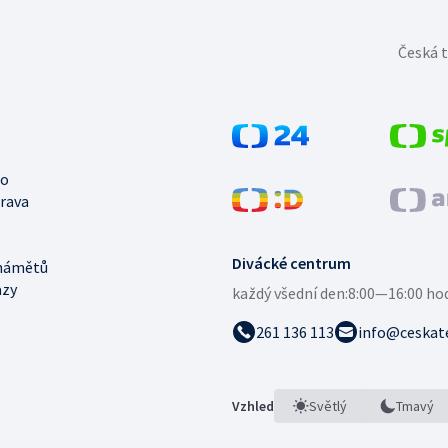
Česká t
no
trava
Divácké centrum
námětů
azy
každý všední den:
8:00—16:00 ho
261 136 113
info@ceskate
Vzhled
Světlý
Tmavý