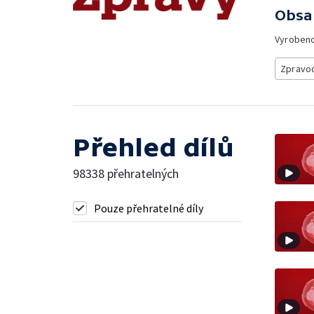
Obsa
Vyroben
Zpravod
Přehled dílů
98338 přehratelných
Pouze přehratelné díly