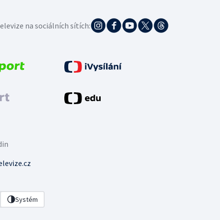
elevize na sociálních sítích:
din
levize.cz
Systém