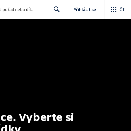
Přihlásit se
ČT
Search
e. Vyberte si 
ídky.