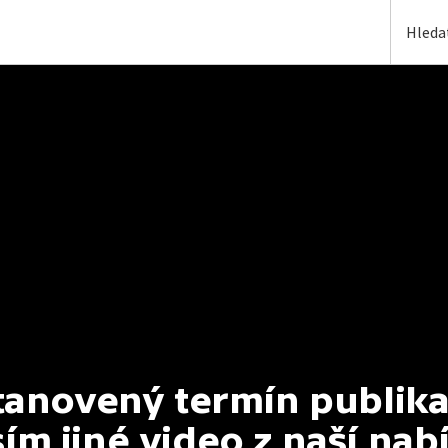
anovený termín publikac
ím jiné video z naší nab