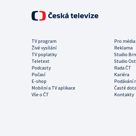
TV program
Pro média
Živé vysílání
Reklama
TV poplatky
Studio Br
Teletext
Studio Os
Podcasty
Rada ČT
Počasí
Kariéra
E-shop
Podávání 
Mobilní a TV aplikace
Časté dot
Vše o ČT
Kontakty