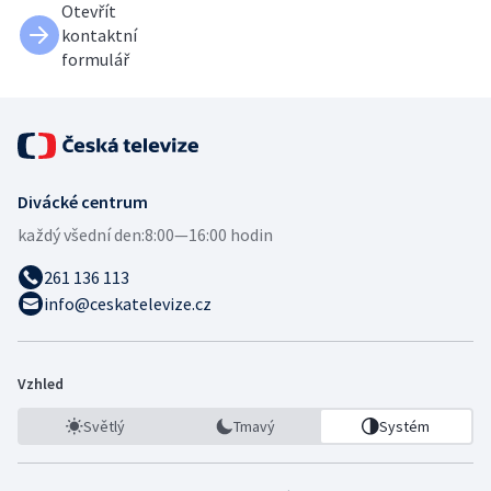
Otevřít
kontaktní
formulář
Divácké centrum
každý všední den:
8:00—16:00 hodin
261 136 113
info@ceskatelevize.cz
Vzhled
Světlý
Tmavý
Systém