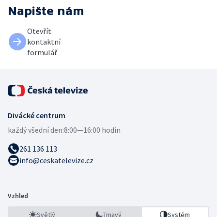
Napište nám
Otevřít
kontaktní
formulář
Divácké centrum
každý všední den:
8:00—16:00 hodin
261 136 113
info@ceskatelevize.cz
Vzhled
Světlý
Tmavý
Systém