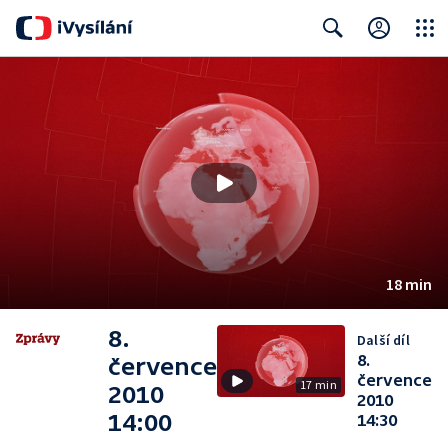
Close
Search
18 min
8.
Další díl
8.
července
července
17 min
2010
2010
14:00
14:30