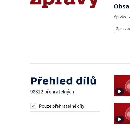
Obsa
Vyroben
Zpravod
Přehled dílů
98312 přehratelných
Pouze přehratelné díly