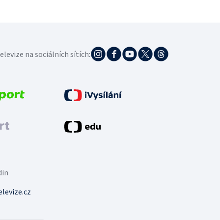
elevize na sociálních sítích:
din
levize.cz