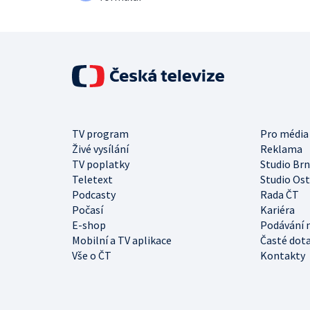
TV program
Pro média
Živé vysílání
Reklama
TV poplatky
Studio Br
Teletext
Studio Os
Podcasty
Rada ČT
Počasí
Kariéra
E-shop
Podávání 
Mobilní a TV aplikace
Časté dot
Vše o ČT
Kontakty