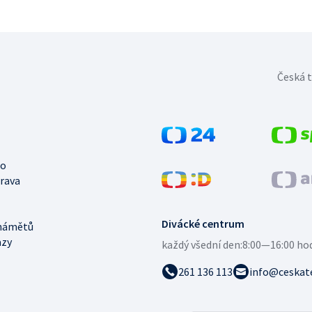
Česká t
no
trava
Divácké centrum
námětů
azy
každý všední den:
8:00—16:00 ho
261 136 113
info@ceskate