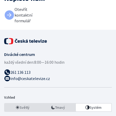
Otevřít
kontaktní
formulář
Divácké centrum
každý všední den:
8:00—16:00 hodin
261 136 113
info@ceskatelevize.cz
Vzhled
Světlý
Tmavý
Systém