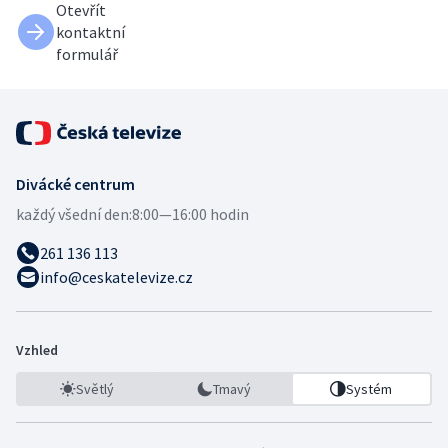
Otevřít
kontaktní
formulář
Divácké centrum
každý všední den:
8:00—16:00 hodin
261 136 113
info@ceskatelevize.cz
Vzhled
Světlý
Tmavý
Systém