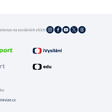
elevize na sociálních sítích:
din
levize.cz