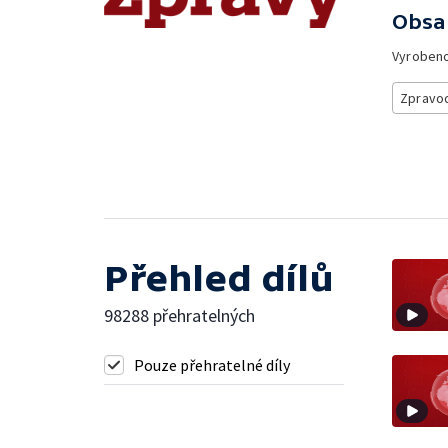
Obsa
Vyroben
Zpravod
Přehled dílů
98288 přehratelných
Pouze přehratelné díly