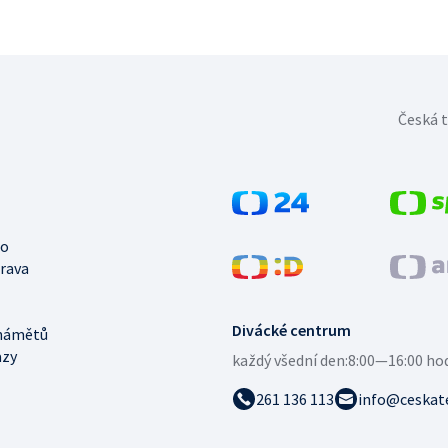
Česká t
no
trava
Divácké centrum
námětů
azy
každý všední den:
8:00—16:00 ho
261 136 113
info@ceskate