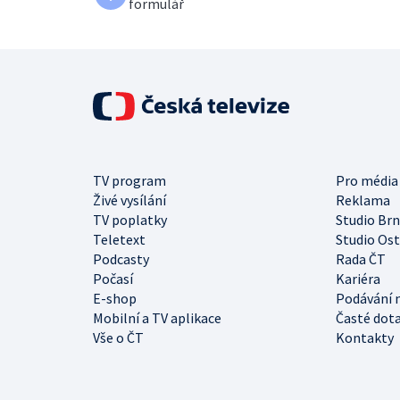
formulář
TV program
Pro média
Živé vysílání
Reklama
TV poplatky
Studio Br
Teletext
Studio Os
Podcasty
Rada ČT
Počasí
Kariéra
E-shop
Podávání 
Mobilní a TV aplikace
Časté dot
Vše o ČT
Kontakty