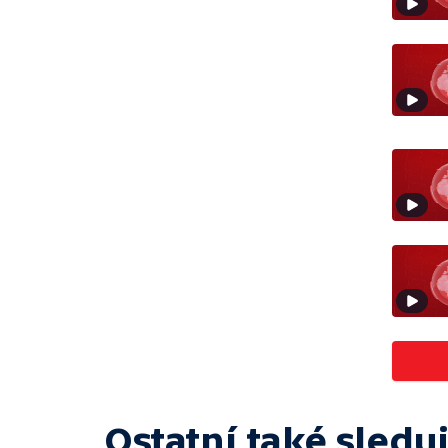
Ostatní také sleduj