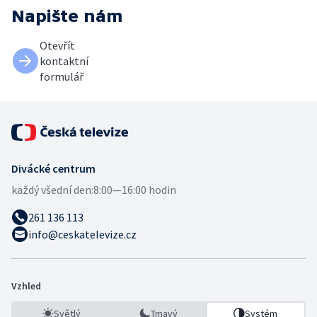
Napište nám
Otevřít
kontaktní
formulář
Divácké centrum
každý všední den:
8:00—16:00 hodin
261 136 113
info@ceskatelevize.cz
Vzhled
Světlý
Tmavý
Systém