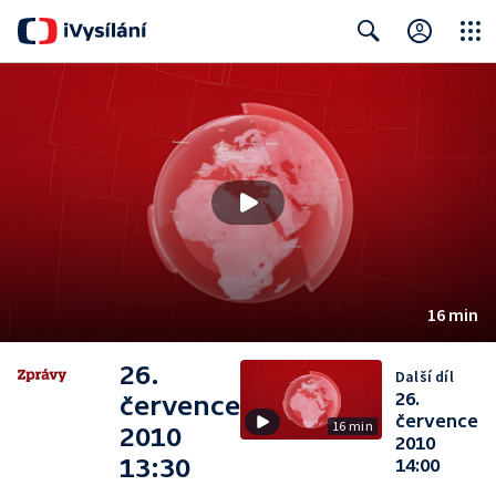
Close
Search
16 min
26.
Další díl
26.
července
července
16 min
2010
2010
13:30
14:00