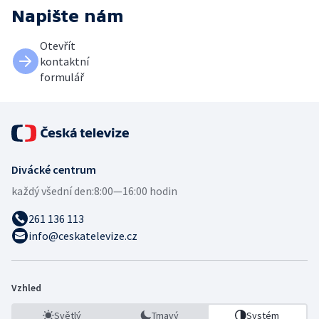
Napište nám
Otevřít
kontaktní
formulář
Divácké centrum
každý všední den:
8:00—16:00 hodin
261 136 113
info@ceskatelevize.cz
Vzhled
Světlý
Tmavý
Systém