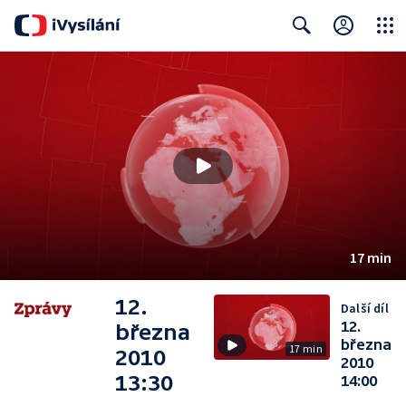
Close
Search
17 min
12.
Další díl
12.
března
března
17 min
2010
2010
13:30
14:00