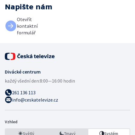
Napište nám
Otevřít
kontaktní
formulář
Divácké centrum
každý všední den:
8:00—16:00 hodin
261 136 113
info@ceskatelevize.cz
Vzhled
Světlý
Tmavý
Systém