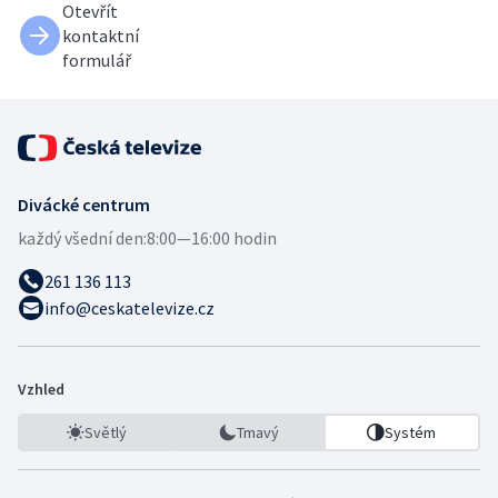
Otevřít
kontaktní
formulář
Divácké centrum
každý všední den:
8:00—16:00 hodin
261 136 113
info@ceskatelevize.cz
Vzhled
Světlý
Tmavý
Systém