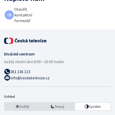
Otevřít
kontaktní
formulář
Divácké centrum
každý všední den:
8:00—16:00 hodin
261 136 113
info@ceskatelevize.cz
Vzhled
Světlý
Tmavý
Systém