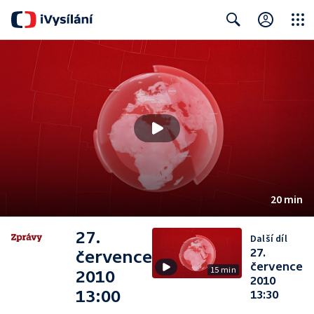
Close
Search
20 min
27.
Další díl
27.
července
července
15 min
2010
2010
13:00
13:30