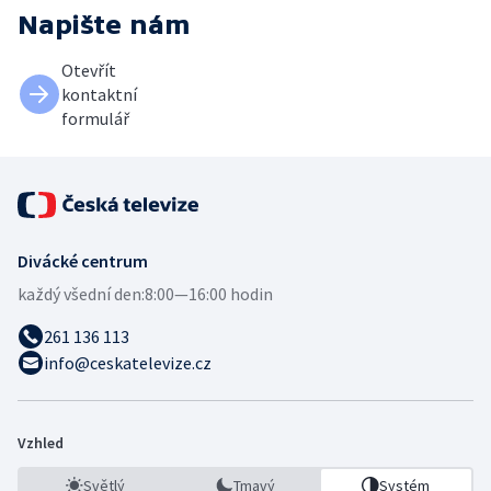
Napište nám
Otevřít
kontaktní
formulář
Divácké centrum
každý všední den:
8:00—16:00 hodin
261 136 113
info@ceskatelevize.cz
Vzhled
Světlý
Tmavý
Systém