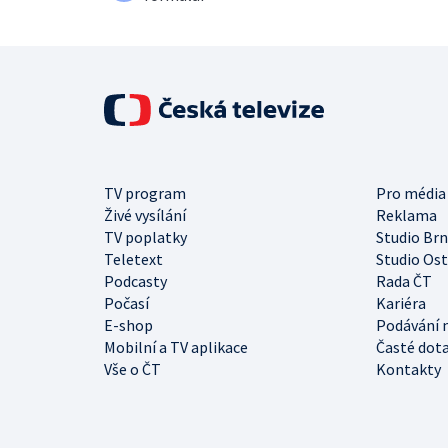
TV program
Pro média
Živé vysílání
Reklama
TV poplatky
Studio Br
Teletext
Studio Os
Podcasty
Rada ČT
Počasí
Kariéra
E-shop
Podávání 
Mobilní a TV aplikace
Časté dot
Vše o ČT
Kontakty