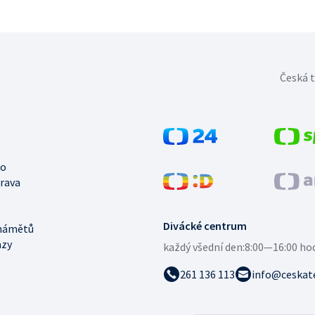
Česká t
no
trava
Divácké centrum
námětů
azy
každý všední den:
8:00—16:00 ho
261 136 113
info@ceskate