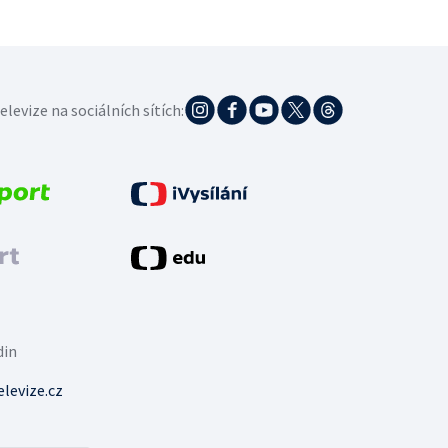
elevize na sociálních sítích:
din
levize.cz