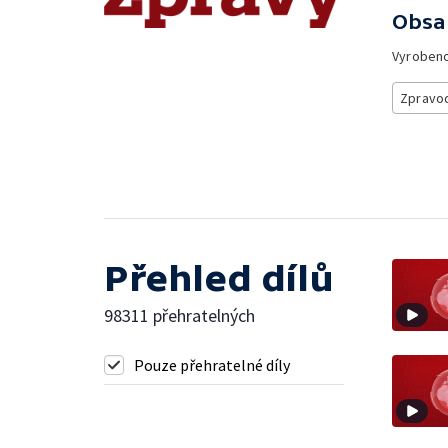
Obsa
Vyroben
Zpravod
Přehled dílů
98311 přehratelných
Pouze přehratelné díly