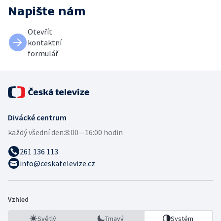
Napište nám
Otevřít
kontaktní
formulář
Divácké centrum
každý všední den:
8:00—16:00 hodin
261 136 113
info@ceskatelevize.cz
Vzhled
Světlý
Tmavý
Systém