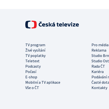
TV program
Pro média
Živé vysílání
Reklama
TV poplatky
Studio Br
Teletext
Studio Os
Podcasty
Rada ČT
Počasí
Kariéra
E-shop
Podávání 
Mobilní a TV aplikace
Časté dot
Vše o ČT
Kontakty