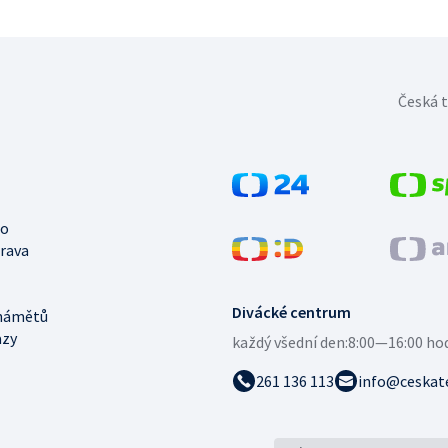
Česká t
no
trava
Divácké centrum
námětů
azy
každý všední den:
8:00—16:00 ho
261 136 113
info@ceskate