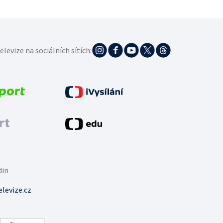
elevize na sociálních sítích:
din
levize.cz