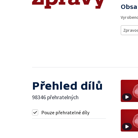
Obsa
Vyroben
Zpravod
Přehled dílů
98346 přehratelných
Pouze přehratelné díly