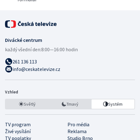
Divácké centrum
každý všední den:
8:00—16:00 hodin
261 136 113
info@ceskatelevize.cz
Vzhled
Světlý
Tmavý
Systém
TV program
Pro média
Živé vysílání
Reklama
TV poplatky
Studio Brno