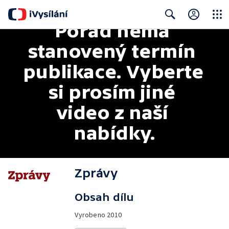
Pořad nemá 
Close
Search
stanovený termín 
publikace. Vyberte 
si prosím jiné 
video z naší 
nabídky.
Zprávy
Obsah dílu
Vyrobeno
2010