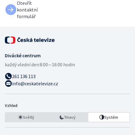
Otevřít
kontaktní
formulář
Divácké centrum
každý všední den:
8:00—16:00 hodin
261 136 113
info@ceskatelevize.cz
Vzhled
Světlý
Tmavý
Systém